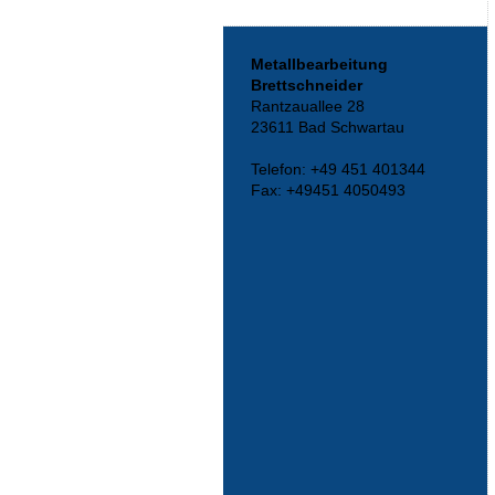
Metallbearbeitung
Brettschneider
Rantzauallee 28
23611 Bad Schwartau
Telefon: +49 451 401344
Fax: +49451 4050493